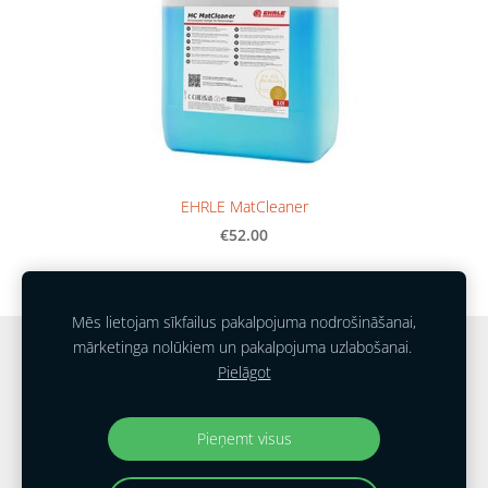
EHRLE MatCleaner
€52.00
Mēs lietojam sīkfailus pakalpojuma nodrošināšanai,
mārketinga nolūkiem un pakalpojuma uzlabošanai.
Sīkdatnes
Pielāgot
© 2026 EHRLE FS SIA
Pieņemt visus