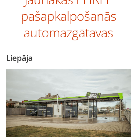
pašapkalpošanās
automazgātavas
Liepāja