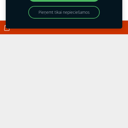
Vairāk info
Pieņemt tikai nepieciešamos
Piņķi
Vairāk info