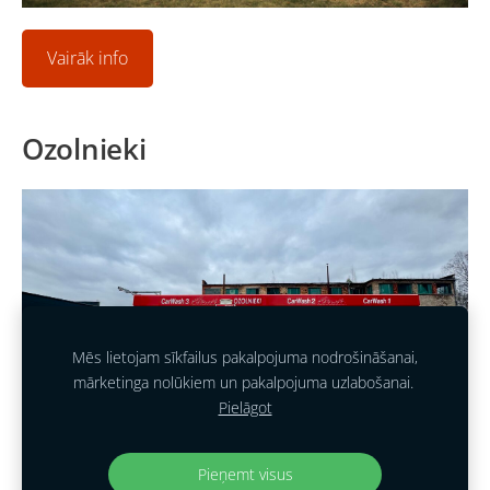
Vairāk info
Ozolnieki
Mēs lietojam sīkfailus pakalpojuma nodrošināšanai,
mārketinga nolūkiem un pakalpojuma uzlabošanai.
Pielāgot
Pieņemt visus