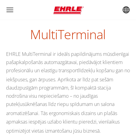
MultiTerminal
EHRLE MultiTerminal ir ideāls papildinājums mūsdienīgai
pašapkalpošanās automazgātavai, piedāvājot klientiem
profesionālu un elastīgu transportlīdzekļu kopšanu gan no
iekšpuses, gan ārpuses
.
Aprīkota ar līdz pat sešām
daudzpusīgām programmām, šī kompaktā stacija
nodrošina visu nepieciešamo – no jaudīgas
putekļusūknēšanas līdz riepu spīdumam un salona
aromatizēšanai
.
Tās ergonomiskais dizains un plašās
apmaksas iespējas uzlabo klientu pieredzi, vienlaikus
optimizējot vietas izmantošanu jūsu biznesā
.