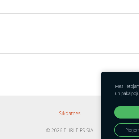
Mēs lietoja
un pakalpoj
Sīkdatnes
© 2026 EHRLE FS SIA
Pieņem