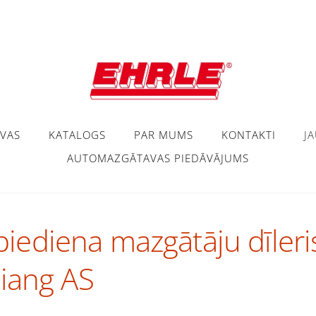
VAS
KATALOGS
PAR MUMS
KONTAKTI
J
AUTOMAZGĀTAVAS PIEDĀVĀJUMS
iediena mazgātāju dīleri
diang AS