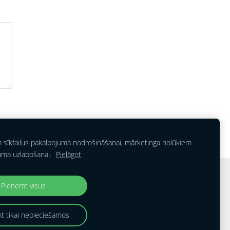
m sīkfailus pakalpojuma nodrošināšanai, mārketinga nolūkiem
uma uzlabošanai.
Pielāgot
Pieņemt visus
t tikai nepieciešamos