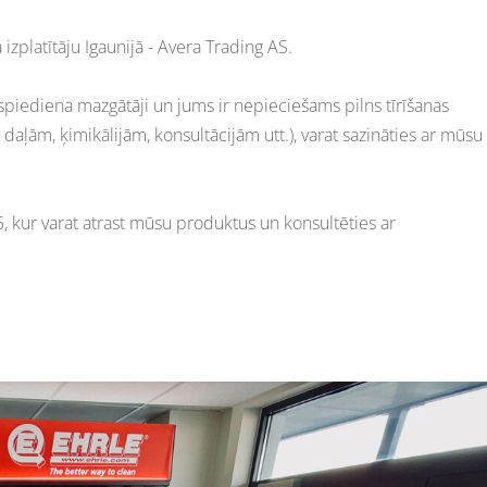
zplatītāju Igaunijā - Avera Trading AS.
tspiediena mazgātāji un jums ir nepieciešams pilns tīrīšanas
daļām, ķimikālijām, konsultācijām utt.), varat sazināties ar mūsu
5, kur varat atrast mūsu produktus un konsultēties ar