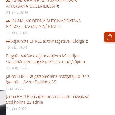
🚗 JAUNĀS EHRLE AUTOMAZGĀTAVAS
ATKLĀŠANA OZOLNIEKOS! 🚿
24. janv. 2025
🚗 JAUNA, MODERNA AUTOMAZGĀTAVA
PIŅĶOS – TAGAD ATVĒRTA! 🚿
13. dec. 2024
🚗 Atjaunota EHRLE automazgātava Kuldīgā 🚿
18. okt. 2024
Piegāžu sākšana atjaunotajiem KS sērijas
stacionārajiem augstspiediena mazgātājiem
22. aug. 2022
Jauns EHRLE augstspiediena mazgātāju dīleris
Igaunijā - Avera Tradiang AS
1. jūl. 2022
Jauna EHRLE pašapkalpošanās automazgātava
Stokholmā, Zviedrijā
21. jūn. 2022