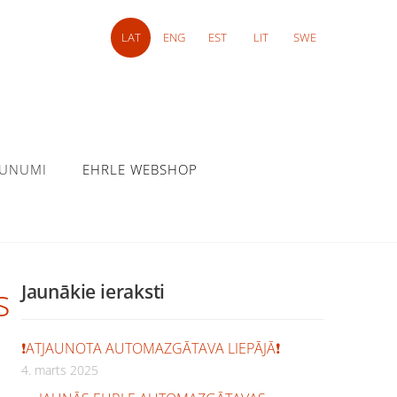
LAT
ENG
EST
LIT
SWE
AUNUMI
EHRLE WEBSHOP
s
Jaunākie ieraksti
❗️ATJAUNOTA AUTOMAZGĀTAVA LIEPĀJĀ❗️
4. marts 2025